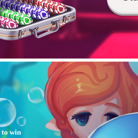
 to win