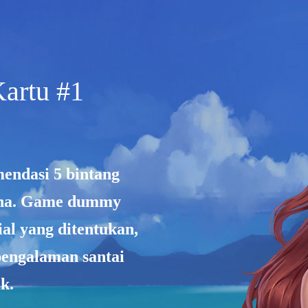
rtu #1
endasi 5 bintang
guna. Game dummy
ial yang ditentukan,
pengalaman santai
k.