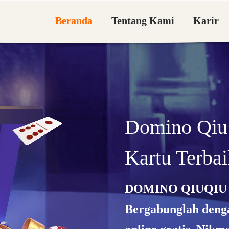
Beranda
Tentang Kami
Karir
Domino Qiu 
Kartu Terbai
DOMINO QIUQIU pal
Bergabunglah denga