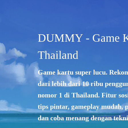
DUMMY - Game Ka
Thailand
Game kartu super lucu. Rekom
dari lebih dari 10 ribu peng
nomor 1 di Thailand. Fitur sos
tips pintar, gameplay mudah, 
dan coba menang dengan tekni