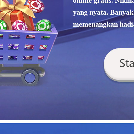
online gratis. Nik
yang nyata. Banyak
memenangkan hadia